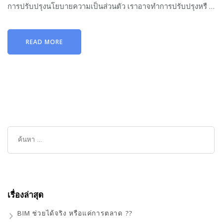
การปรับปรุงนโยบายความเป็นส่วนตัว เราอาจทำการปรับปรุงหรื …
READ MORE
เรื่องล่าสุด
BIM ช่วยได้จริง หรือแค่การตลาด ??