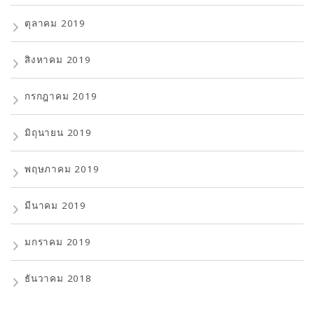
ตุลาคม 2019
สิงหาคม 2019
กรกฎาคม 2019
มิถุนายน 2019
พฤษภาคม 2019
มีนาคม 2019
มกราคม 2019
ธันวาคม 2018